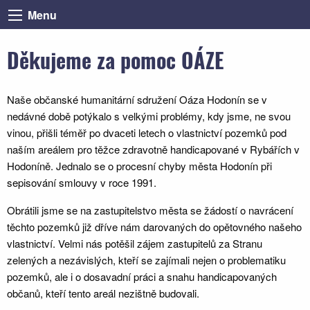
Přejít
Menu
k
hlavnímu
Děkujeme za pomoc OÁZE
obsahu
Naše občanské humanitární sdružení Oáza Hodonín se v
nedávné době potýkalo s velkými problémy, kdy jsme, ne svou
vinou, přišli téměř po dvaceti letech o vlastnictví pozemků pod
naším areálem pro těžce zdravotně handicapované v Rybářích v
Hodoníně. Jednalo se o procesní chyby města Hodonín při
sepisování smlouvy v roce 1991.
Obrátili jsme se na zastupitelstvo města se žádostí o navrácení
těchto pozemků již dříve nám darovaných do opětovného našeho
vlastnictví. Velmi nás potěšil zájem zastupitelů za Stranu
zelených a nezávislých, kteří se zajímali nejen o problematiku
pozemků, ale i o dosavadní práci a snahu handicapovaných
občanů, kteří tento areál nezištně budovali.