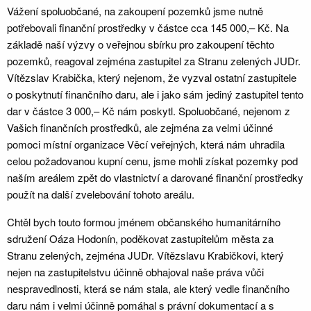
Vážení spoluobčané, na zakoupení pozemků jsme nutně
potřebovali finanční prostředky v částce cca 145 000,– Kč. Na
základě naší výzvy o veřejnou sbírku pro zakoupení těchto
pozemků, reagoval zejména zastupitel za Stranu zelených JUDr.
Vítězslav Krabička, který nejenom, že vyzval ostatní zastupitele
o poskytnutí finančního daru, ale i jako sám jediný zastupitel tento
dar v částce 3 000,– Kč nám poskytl. Spoluobčané, nejenom z
Vašich finančních prostředků, ale zejména za velmi účinné
pomoci místní organizace Věcí veřejných, která nám uhradila
celou požadovanou kupní cenu, jsme mohli získat pozemky pod
naším areálem zpět do vlastnictví a darované finanční prostředky
použít na další zvelebování tohoto areálu.
Chtěl bych touto formou jménem občanského humanitárního
sdružení Oáza Hodonín, poděkovat zastupitelům města za
Stranu zelených, zejména JUDr. Vítězslavu Krabičkovi, který
nejen na zastupitelstvu účinně obhajoval naše práva vůči
nespravedlnosti, která se nám stala, ale který vedle finančního
daru nám i velmi účinně pomáhal s právní dokumentací a s