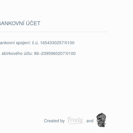
BANKOVNÍ ÚČET
ankovní spojení: č.ú. 1654330257/0100
. sbírkového účtu: 86–2395960207/0100
Created by
and