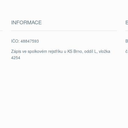
INFORMACE
IČO: 48847593
B
Zápis ve spolkovém rejstříku u KS Brno, oddíl L, vložka
č
4254